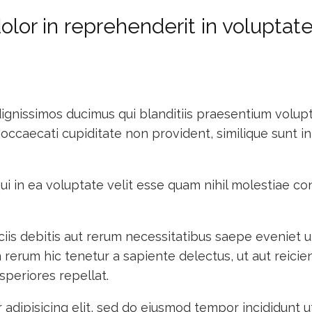
dolor in reprehenderit in voluptate
ignissimos ducimus qui blanditiis praesentium volup
occaecati cupiditate non provident, similique sunt in c
i in ea voluptate velit esse quam nihil molestiae co
iis debitis aut rerum necessitatibus saepe eveniet u
erum hic tenetur a sapiente delectus, ut aut reicien
speriores repellat.
adipisicing elit, sed do eiusmod tempor incididunt u