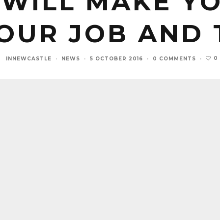
 WILL MAKE Y
YOUR JOB AND 
0
INNEWCASTLE
·
NEWS
·
5 OCTOBER 2016
·
0 COMMENTS
·