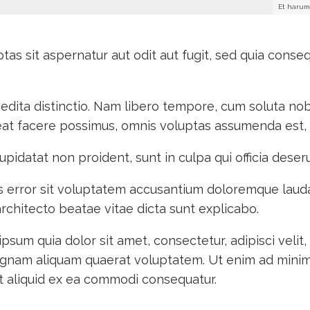
Et harum 
s sit aspernatur aut odit aut fugit, sed quia conse
edita distinctio. Nam libero tempore, cum soluta nob
at facere possimus, omnis voluptas assumenda est, 
upidatat non proident, sunt in culpa qui officia deser
us error sit voluptatem accusantium doloremque lau
 architecto beatae vitae dicta sunt explicabo.
psum quia dolor sit amet, consectetur, adipisci veli
agnam aliquam quaerat voluptatem. Ut enim ad minim
 ut aliquid ex ea commodi consequatur.