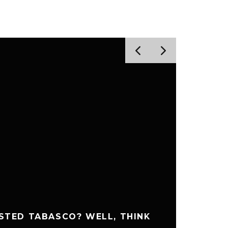
STED TABASCO? WELL, THINK
LESS 
FIRST